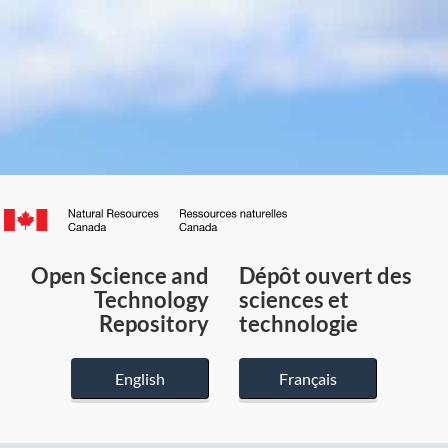
Canada.ca
/
Gouvernement
Open Science and
Dépôt ouvert des
du
Technology
sciences et
Canada
Repository
technologie
English
Français