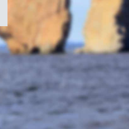
/
Symbole
du
gouvernement
du
Canada