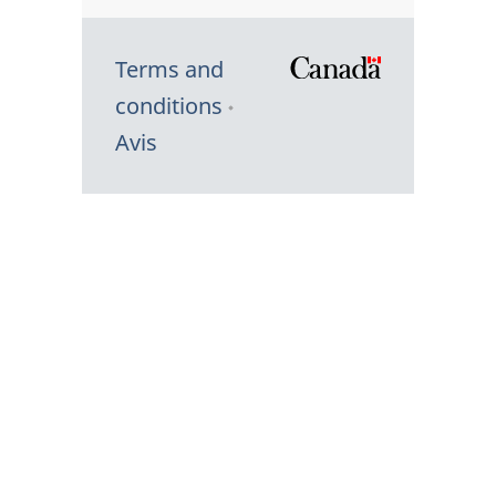
Terms and
/
conditions
Symbole
Avis
du
gouvernem
du
Canada