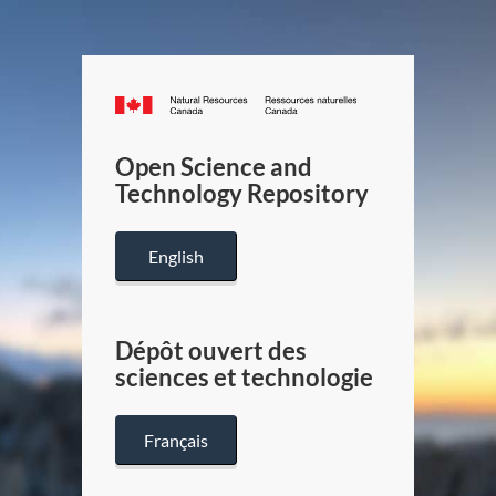
Canada.ca
/
Gouverneme
Open Science and
du
Technology Repository
Canada
English
Dépôt ouvert des
sciences et technologie
Français