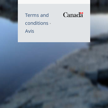
Terms and
/
conditions
Symbole
Avis
du
gouvernem
du
Canada