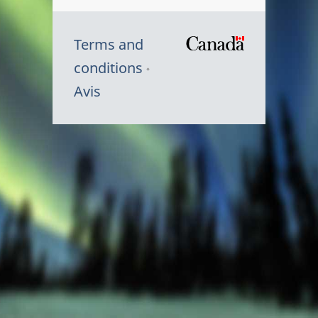
Terms and
/
conditions
Symbole
Avis
du
gouvernem
du
Canada