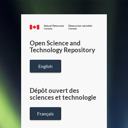
Canada.ca
/
Gouverneme
Open Science and
du
Technology Repository
Canada
English
Dépôt ouvert des
sciences et technologie
Français