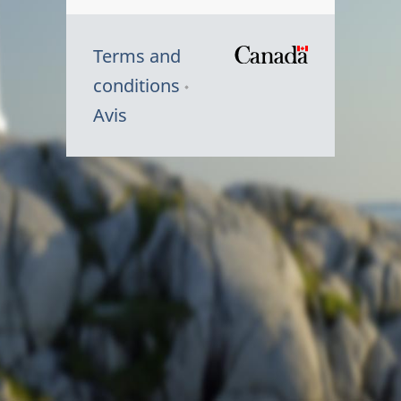
Terms and
/
conditions
Symbole
Avis
du
gouvernem
du
Canada