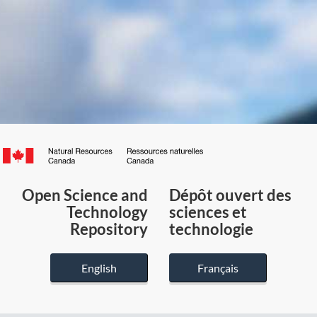
Canada.ca
/
Gouvernement
Open Science and
Dépôt ouvert des
du
Technology
sciences et
Canada
Repository
technologie
English
Français