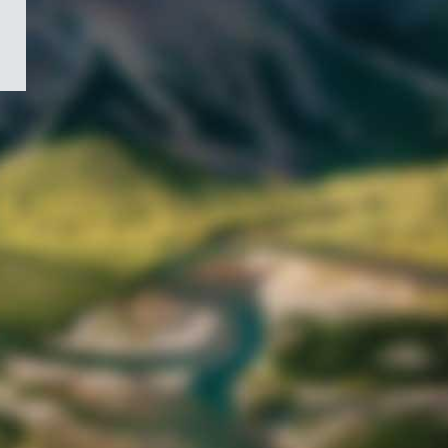
/
Symbole
du
gouvernement
du
Canada