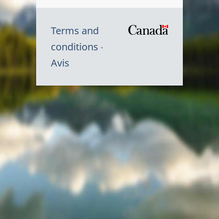
Terms and
/
conditions
Symbole
Avis
du
gouvernem
du
Canada