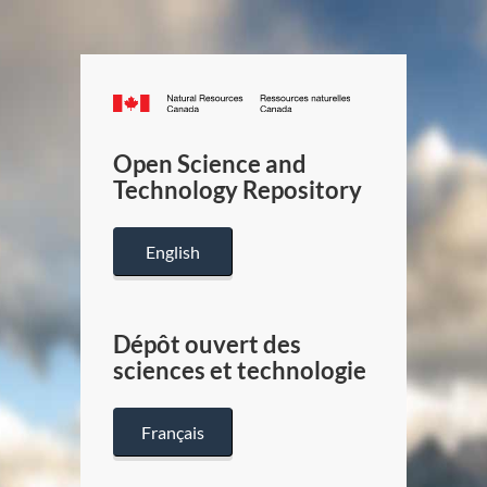
Canada.ca
/
Gouverneme
Open Science and
du
Technology Repository
Canada
English
Dépôt ouvert des
sciences et technologie
Français