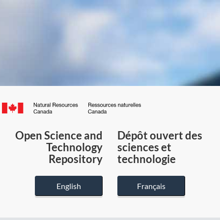
Canada.ca
/
Gouvernement
Open Science and
Dépôt ouvert des
du
Technology
sciences et
Canada
Repository
technologie
English
Français