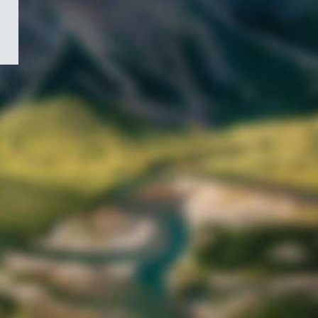
/
Symbole
du
gouvernement
du
Canada