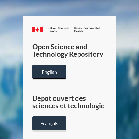
Canada.ca
/
Gouverneme
Open Science and
du
Technology Repository
Canada
English
Dépôt ouvert des
sciences et technologie
Français