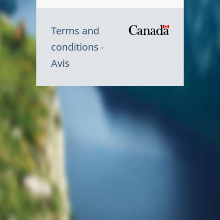
Terms and
/
conditions
Symbole
Avis
du
gouvernem
du
Canada