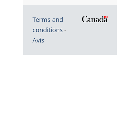
Terms and
/
conditions
Symbole
Avis
du
gouvernem
du
Canada