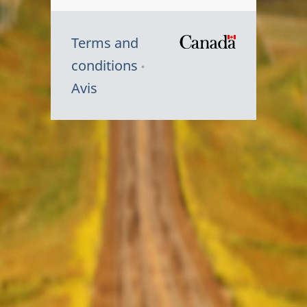
Terms and
/
conditions
Symbole
Avis
du
gouvernem
du
Canada