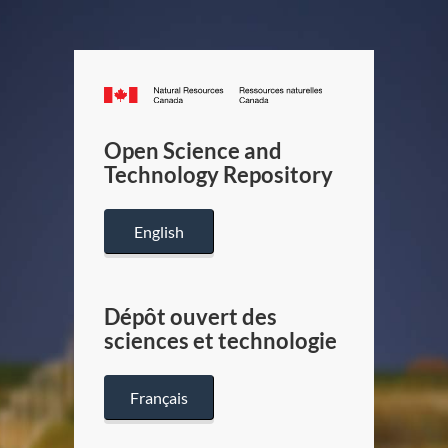
Canada.ca
/
Gouverneme
Open Science and
du
Technology Repository
Canada
English
Dépôt ouvert des
sciences et technologie
Français