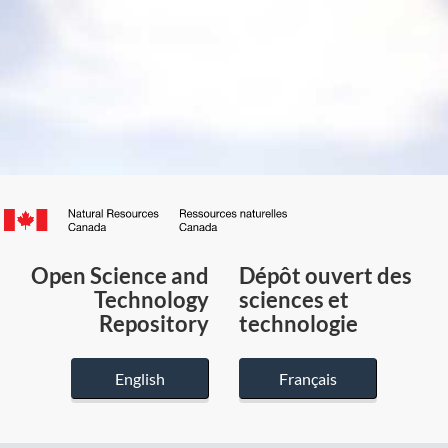
Canada.ca
/
Gouvernement
Open Science and
Dépôt ouvert des
du
Technology
sciences et
Canada
Repository
technologie
English
Français