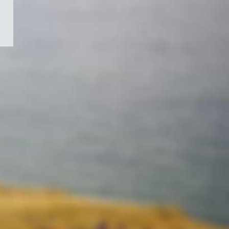
/
Symbole
du
gouvernement
du
Canada