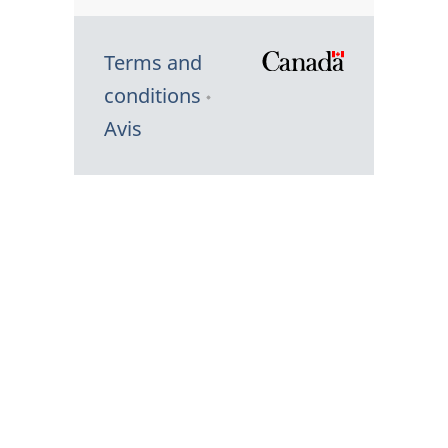
Terms and
/
conditions
Symbole
Avis
du
gouvernem
du
Canada