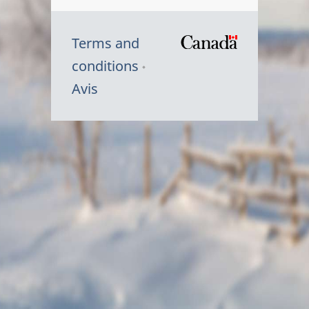
Terms and
/
conditions
Symbole
Avis
du
gouvernem
du
Canada