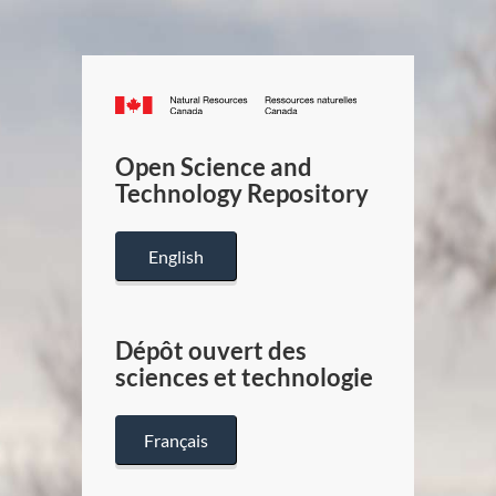
Canada.ca
/
Gouverneme
Open Science and
du
Technology Repository
Canada
English
Dépôt ouvert des
sciences et technologie
Français