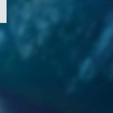
/
Symbole
du
gouvernement
du
Canada