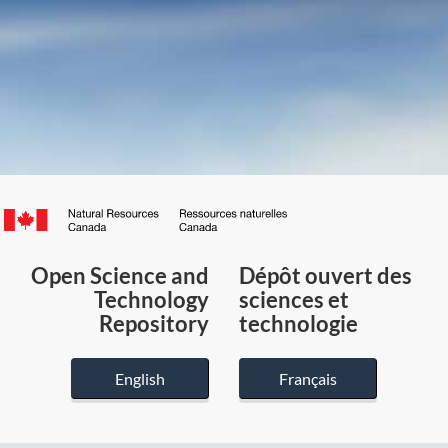
Canada.ca
/
Gouvernement
Open Science and
Dépôt ouvert des
du
Technology
sciences et
Canada
Repository
technologie
English
Français