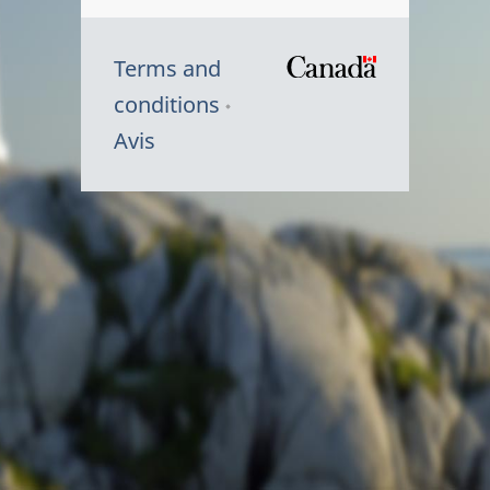
Terms and
/
conditions
Symbole
Avis
du
gouvernem
du
Canada