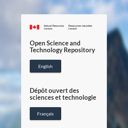
Canada.ca
/
Gouverneme
Open Science and
du
Technology Repository
Canada
English
Dépôt ouvert des
sciences et technologie
Français