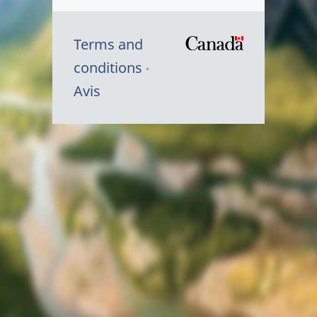
Terms and
/
conditions
Symbole
Avis
du
gouvernem
du
Canada