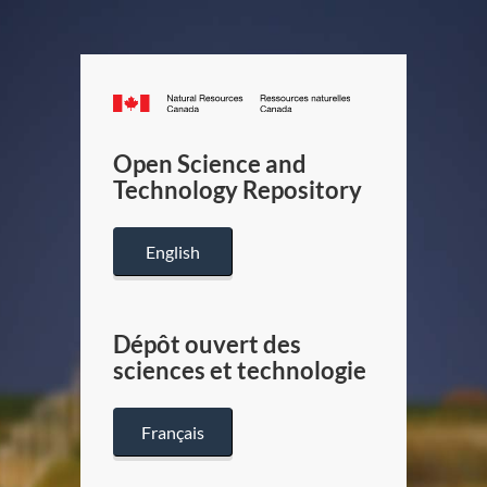
Canada.ca
/
Gouverneme
Open Science and
du
Technology Repository
Canada
English
Dépôt ouvert des
sciences et technologie
Français