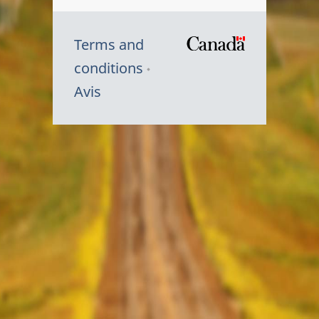
Terms and
/
conditions
Symbole
Avis
du
gouvernem
du
Canada