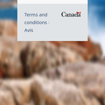
Terms and
/
conditions
Symbole
Avis
du
gouvernem
du
Canada