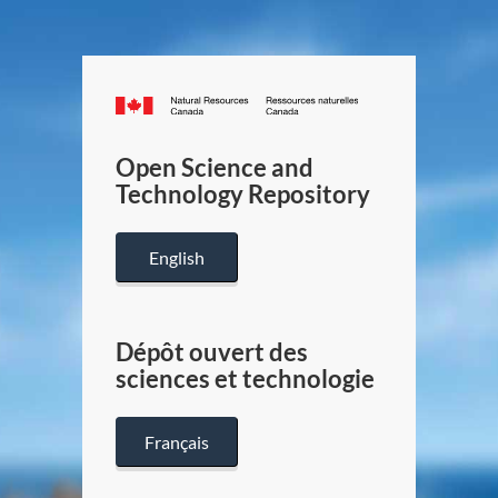
Canada.ca
/
Gouverneme
Open Science and
du
Technology Repository
Canada
English
Dépôt ouvert des
sciences et technologie
Français