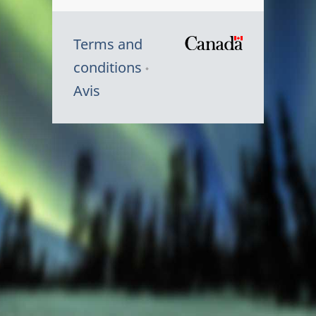
Terms and
/
conditions
Symbole
Avis
du
gouvernem
du
Canada