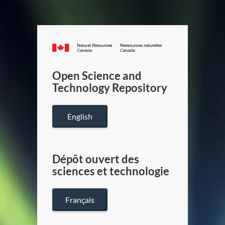
Canada.ca
/
Gouverneme
Open Science and
du
Technology Repository
Canada
English
Dépôt ouvert des
sciences et technologie
Français