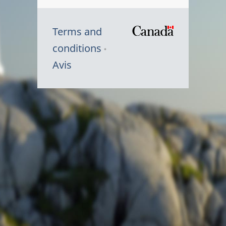
Terms and
/
conditions
Symbole
Avis
du
gouvernem
du
Canada