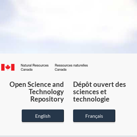
Canada.ca
/
Gouvernement
Open Science and
Dépôt ouvert des
du
Technology
sciences et
Canada
Repository
technologie
English
Français