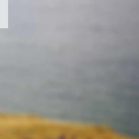
/
Symbole
du
gouvernement
du
Canada