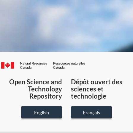
Canada.ca
/
Gouvernement
Open Science and
Dépôt ouvert des
du
Technology
sciences et
Canada
Repository
technologie
English
Français