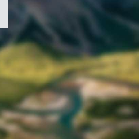
/
Symbole
du
gouvernement
du
Canada