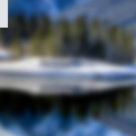
/
Symbole
du
gouvernement
du
Canada