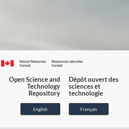
Canada.ca
/
Gouvernement
Open Science and
Dépôt ouvert des
du
Technology
sciences et
Canada
Repository
technologie
English
Français