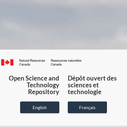
Canada.ca
/
Gouvernement
Open Science and
Dépôt ouvert des
du
Technology
sciences et
Canada
Repository
technologie
English
Français