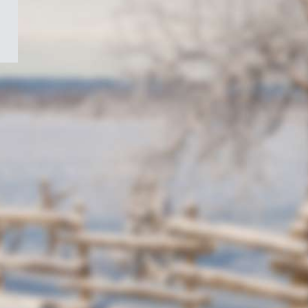
/
Symbole
du
gouvernement
du
Canada