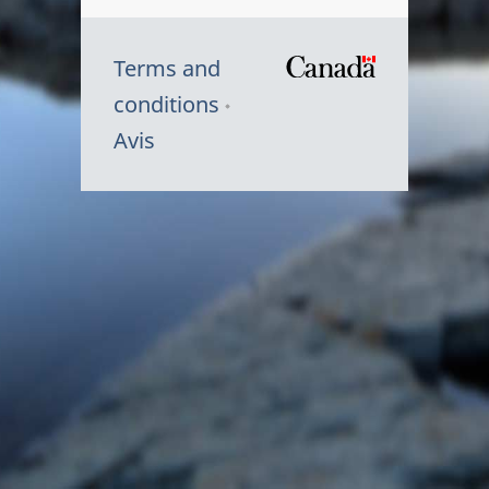
Terms and
/
conditions
Symbole
Avis
du
gouvernem
du
Canada