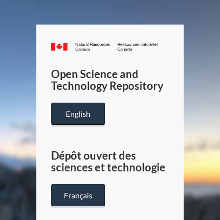
Canada.ca
/
Gouverneme
Open Science and
du
Technology Repository
Canada
English
Dépôt ouvert des
sciences et technologie
Français