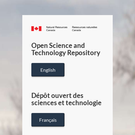
Canada.ca
/
Gouverneme
Open Science and
du
Technology Repository
Canada
English
Dépôt ouvert des
sciences et technologie
Français