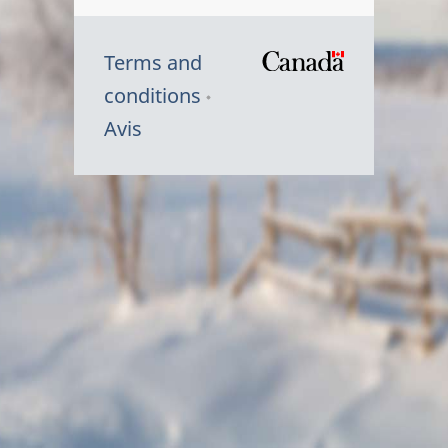
Terms and
/
conditions
Symbole
Avis
du
gouvernem
du
Canada