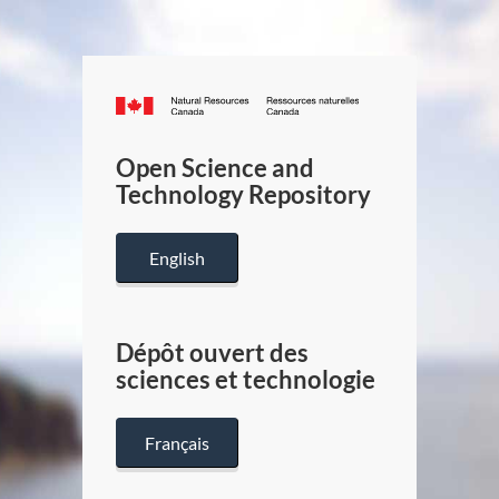
Canada.ca
/
Gouverneme
Open Science and
du
Technology Repository
Canada
English
Dépôt ouvert des
sciences et technologie
Français