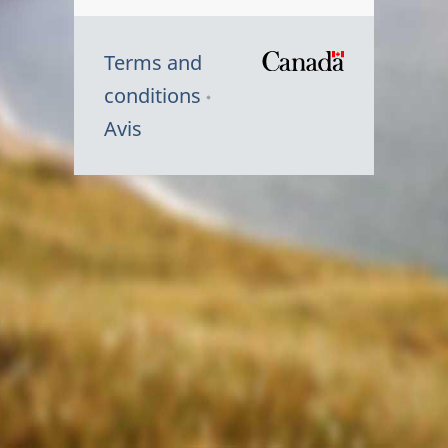
Terms and
/
conditions
Symbole
Avis
du
gouvernem
du
Canada