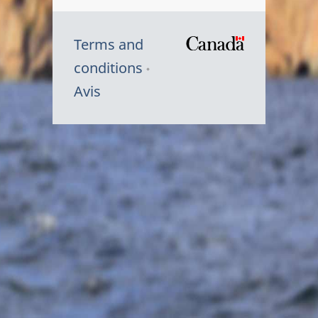
Terms and
/
conditions
Symbole
Avis
du
gouvernem
du
Canada