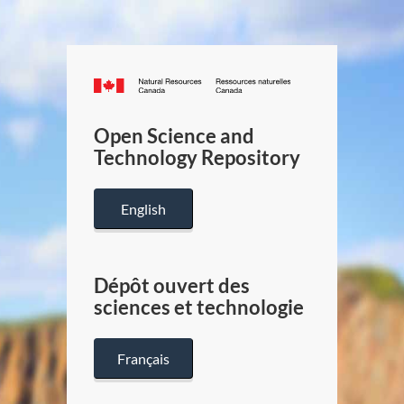
Canada.ca
/
Gouverneme
Open Science and
du
Technology Repository
Canada
English
Dépôt ouvert des
sciences et technologie
Français