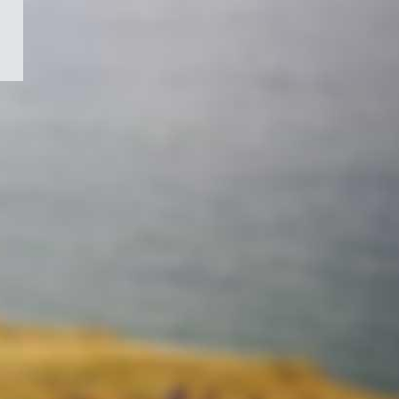
/
Symbole
du
gouvernement
du
Canada