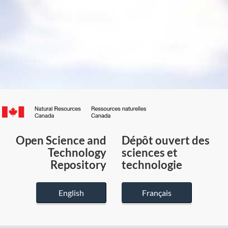
Canada.ca
/
Gouvernement
Open Science and
Dépôt ouvert des
du
Technology
sciences et
Canada
Repository
technologie
English
Français