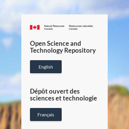
Canada.ca
/
Gouverneme
Open Science and
du
Technology Repository
Canada
English
Dépôt ouvert des
sciences et technologie
Français