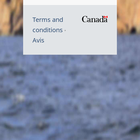
Terms and
/
conditions
Symbole
Avis
du
gouvernem
du
Canada