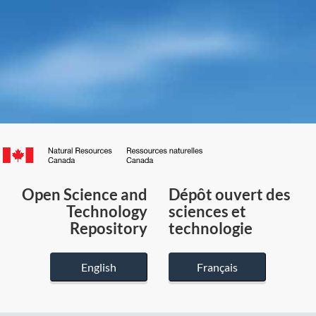
Canada.ca
/
Gouvernement
Open Science and
Dépôt ouvert des
du
Technology
sciences et
Canada
Repository
technologie
English
Français