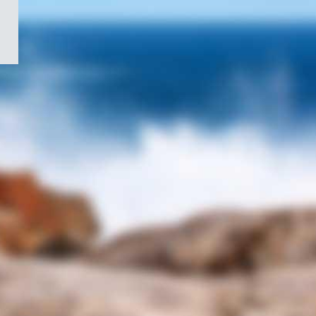
/
Symbole
du
gouvernement
du
Canada