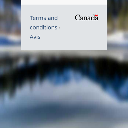
Terms and
/
conditions
Symbole
Avis
du
gouvernem
du
Canada