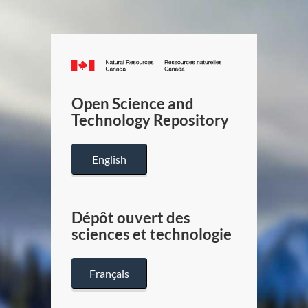
Canada.ca
/
Gouverneme
Open Science and
du
Technology Repository
Canada
English
Dépôt ouvert des
sciences et technologie
Français