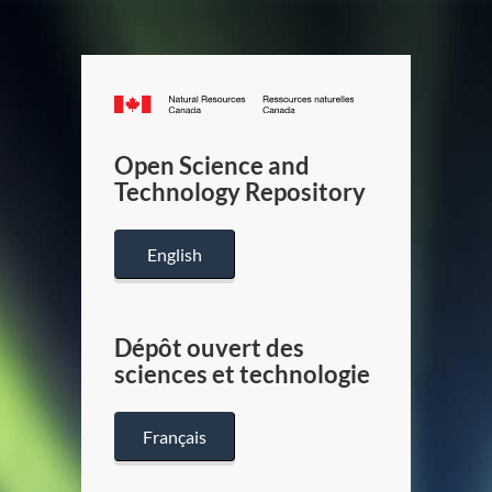
Canada.ca
/
Gouverneme
Open Science and
du
Technology Repository
Canada
English
Dépôt ouvert des
sciences et technologie
Français