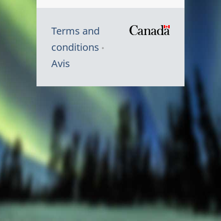
Terms and
/
conditions
Symbole
Avis
du
gouvernem
du
Canada