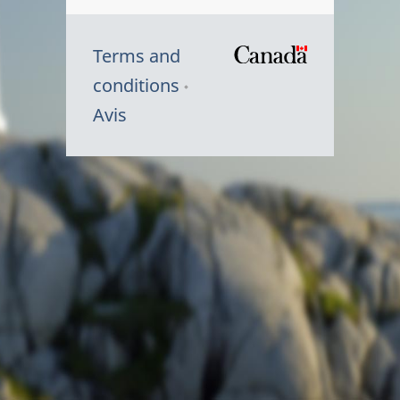
Terms and
/
conditions
Symbole
Avis
du
gouvernem
du
Canada