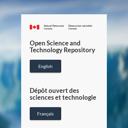
Canada.ca
/
Gouverneme
Open Science and
du
Technology Repository
Canada
English
Dépôt ouvert des
sciences et technologie
Français