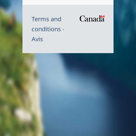
Terms and
/
conditions
Symbole
Avis
du
gouvernem
du
Canada