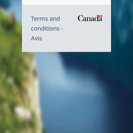
Terms and
/
conditions
Symbole
Avis
du
gouvernem
du
Canada