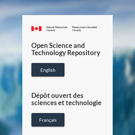
Canada.ca
/
Gouverneme
Open Science and
du
Technology Repository
Canada
English
Dépôt ouvert des
sciences et technologie
Français