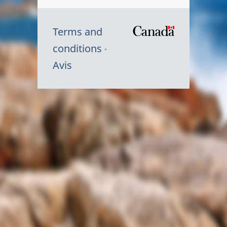
Terms and
/
conditions
Symbole
Avis
du
gouvernem
du
Canada