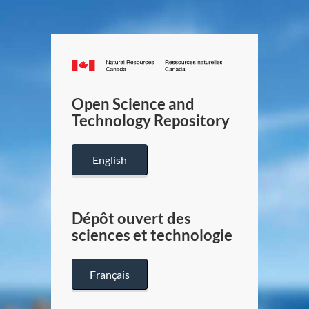
Canada.ca
/
Gouverneme
Open Science and
du
Technology Repository
Canada
English
Dépôt ouvert des
sciences et technologie
Français