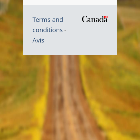
Terms and
/
conditions
Symbole
Avis
du
gouvernem
du
Canada