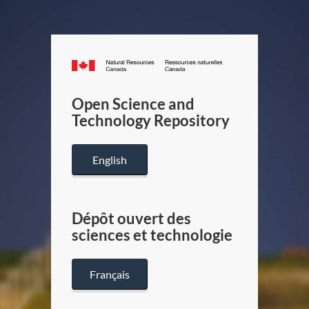
Canada.ca
/
Gouverneme
Open Science and
du
Technology Repository
Canada
English
Dépôt ouvert des
sciences et technologie
Français