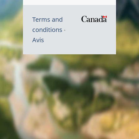
Terms and
/
conditions
Symbole
Avis
du
gouvernem
du
Canada