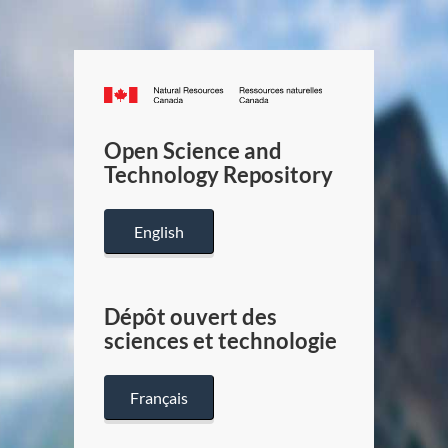
Canada.ca
/
Gouverneme
Open Science and
du
Technology Repository
Canada
English
Dépôt ouvert des
sciences et technologie
Français