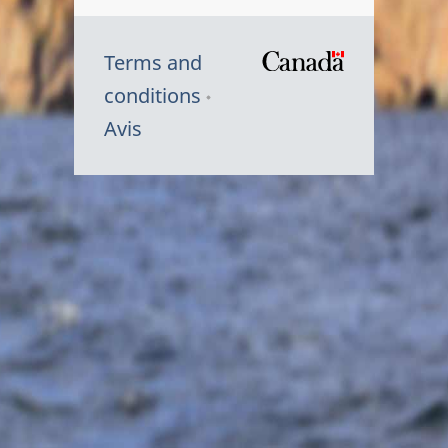
Terms and
/
conditions
Symbole
Avis
du
gouvernem
du
Canada