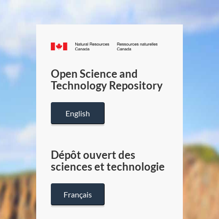
Canada.ca
/
Gouverneme
Open Science and
du
Technology Repository
Canada
English
Dépôt ouvert des
sciences et technologie
Français