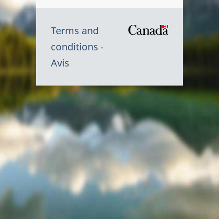
Terms and
/
conditions
Symbole
Avis
du
gouvernem
du
Canada