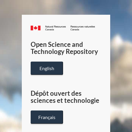
Canada.ca
/
Gouverneme
Open Science and
du
Technology Repository
Canada
English
Dépôt ouvert des
sciences et technologie
Français