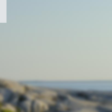
/
Symbole
du
gouvernement
du
Canada