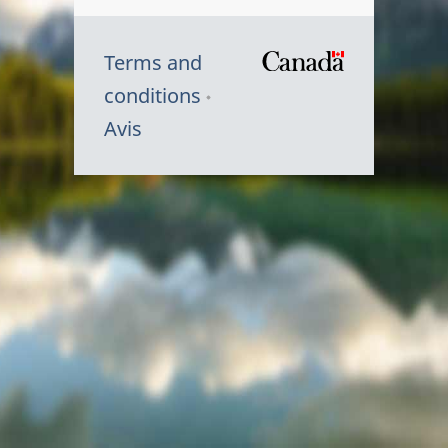
Terms and
/
conditions
Symbole
Avis
du
gouvernem
du
Canada