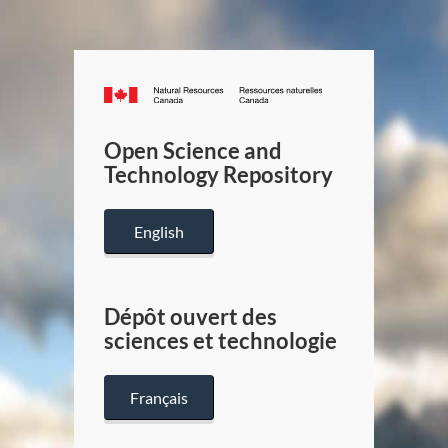
Canada.ca
/
Gouverneme
Open Science and
du
Technology Repository
Canada
English
Dépôt ouvert des
sciences et technologie
Français