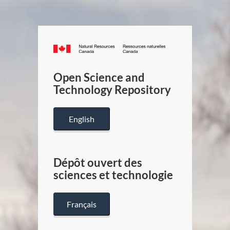
Canada.ca
/
Gouverneme
Open Science and
du
Technology Repository
Canada
English
Dépôt ouvert des
sciences et technologie
Français