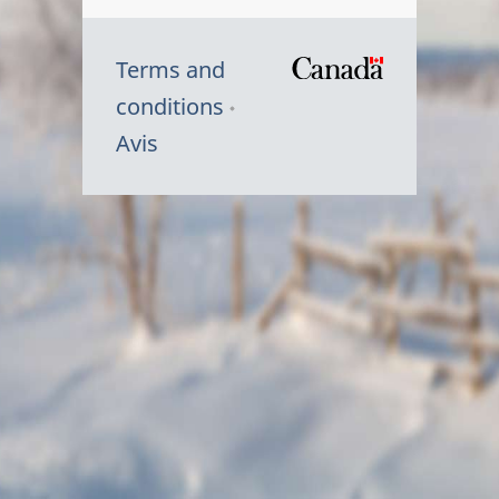
Terms and
/
conditions
Symbole
Avis
du
gouvernem
du
Canada