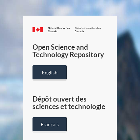
Canada.ca
/
Gouverneme
Open Science and
du
Technology Repository
Canada
English
Dépôt ouvert des
sciences et technologie
Français