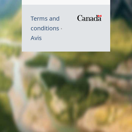
Terms and
/
conditions
Symbole
Avis
du
gouvernem
du
Canada