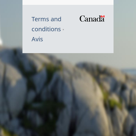
Terms and
/
conditions
Symbole
Avis
du
gouvernem
du
Canada