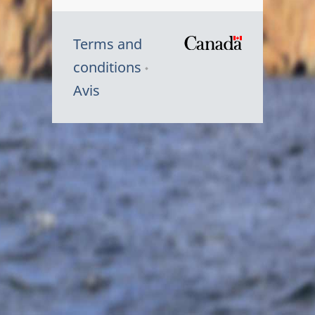
Terms and
/
conditions
Symbole
Avis
du
gouvernem
du
Canada