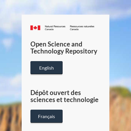
Canada.ca
/
Gouverneme
Open Science and
du
Technology Repository
Canada
English
Dépôt ouvert des
sciences et technologie
Français