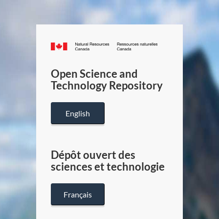
Canada.ca
/
Gouverneme
Open Science and
du
Technology Repository
Canada
English
Dépôt ouvert des
sciences et technologie
Français