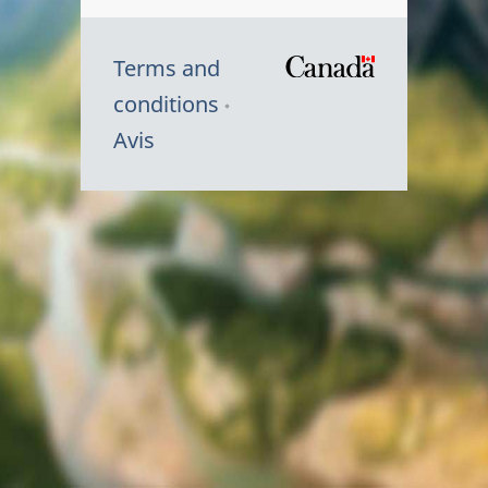
Terms and
/
conditions
Symbole
Avis
du
gouvernem
du
Canada