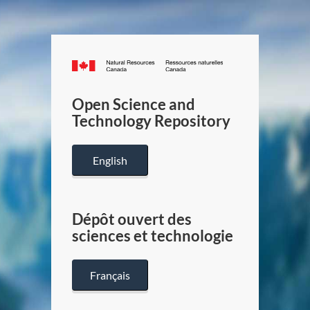
Canada.ca
/
Gouverneme
Open Science and
du
Technology Repository
Canada
English
Dépôt ouvert des
sciences et technologie
Français