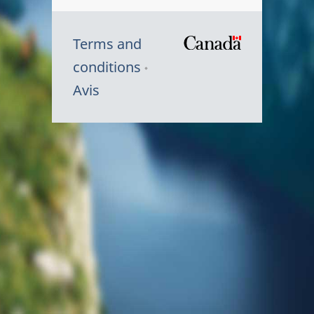
Terms and
/
conditions
Symbole
Avis
du
gouvernem
du
Canada